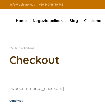
info@dolcinella.it
+39 340 69 30 745
Home
Negozio online
Blog
Chi siamo
Categorie
Tipo di ciocc
Cioccolato fon
HOME
/
CHECKOUT
Cioccolato fon
Checkout
Cioccolato fon
Cioccolato bia
Cioccolato al la
[woocommerce_checkout]
Condividi: